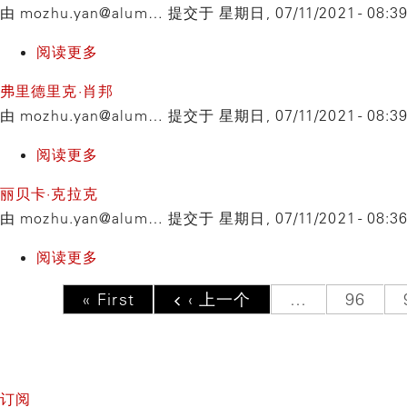
由
mozhu.yan@alum…
提交于
星期日, 07/11/2021 - 08:3
斯
东
特
宁
阅读更多
关
·
于
弗里德里克·肖邦
德
孙
由
mozhu.yan@alum…
提交于
星期日, 07/11/2021 - 08:3
沃
以
夏
强
阅读更多
关
克
于
丽贝卡·克拉克
弗
由
mozhu.yan@alum…
提交于
星期日, 07/11/2021 - 08:3
里
德
阅读更多
关
里
于
分
首页
« First
前一页
‹ 上一个
…
Page
96
克
丽
页
·
贝
肖
卡
邦
·
订阅
克