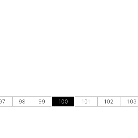
9
9
6
Page
97
Page
98
Page
99
当前页
100
Page
101
Page
102
Pag
103