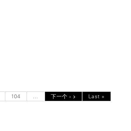
e
Page
104
…
下一页
下一个 ›
末页
Last »