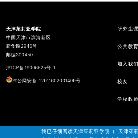
拉
克
Footer
研究生
天津茱莉亚学院
Menu
中国天津市滨海新区
新华路2946号
公共教
邮编300450
加入我
津ICP备19006525号-1
津公网安备 12011602001409号
校友
学校政
我已仔细阅读天津茱莉亚学院（“天津茱