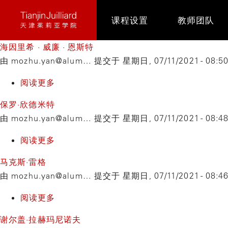
跳
课程设置
教师团队
转
到
海因里希 · 威廉 · 恩斯特
主
由
mozhu.yan@alum…
提交于
星期日, 07/11/2021 - 08:5
要
内
阅读更多
关
容
于
保罗·欣德米特
海
由
mozhu.yan@alum…
提交于
星期日, 07/11/2021 - 08:4
因
里
阅读更多
关
希
于
马克斯·雷格
·
保
由
mozhu.yan@alum…
提交于
星期日, 07/11/2021 - 08:4
威
罗
廉
·
阅读更多
关
·
欣
于
谢尔盖·拉赫玛尼诺夫
恩
德
马