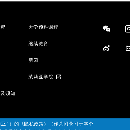
课程
大学预科课程
Social
育
继续教育
们
新闻
茱莉亚学院
策及须知
莉亚”）的《隐私政策》（作为附录附于本个