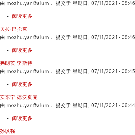
由
mozhu.yan@alum…
提交于
星期日, 07/11/2021 - 08:4
斯
米
克
特
特
斯
阅读更多
关
·
于
贝拉·巴托克
雷
谢
由
mozhu.yan@alum…
提交于
星期日, 07/11/2021 - 08:4
格
尔
盖
阅读更多
关
·
于
弗朗茨·李斯特
拉
贝
由
mozhu.yan@alum…
提交于
星期日, 07/11/2021 - 08:4
赫
拉
玛
·
阅读更多
关
尼
巴
于
安东宁·德沃夏克
诺
托
弗
由
mozhu.yan@alum…
提交于
星期日, 07/11/2021 - 08:4
夫
克
朗
茨
阅读更多
关
·
于
孙以强
李
安