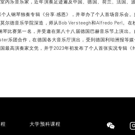
与室内乐音乐家，近年演奏足迹遍及中国、德国、荷兰、法国、
首张个人钢琴独奏专辑《分享·感恩》，并举办了个人首场音乐会。她
德音乐学院深造，师从Bob Versteegh和Alfredo Per
国际钢琴比赛第一名，并受邀在第八十八届德国巴赫音乐节上演出。自
rorchester乐团合作，在德国各大音乐厅演出，受到德国利珀洲报等
国最高演奏家文凭，并于2023年初发布了个人首张实况专辑《约
课程
大学预科课程
Social