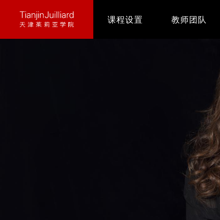
跳
课程设置
教师团队
转
到
主
要
内
容