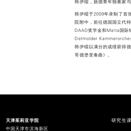
韩伊檑，旅德⻘年独奏家
韩伊檑于2009年录制了
院附中，前往德国国立代特莫尔
DAAD奖学金和Malta
Detmolder Kamme
韩伊檑以满分的成绩获得德
哥德堡变奏曲》。
Footer
研究生
天津茱莉亚学院
Menu
中国天津市滨海新区