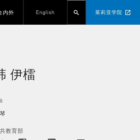
台内外
English
茱莉亚学院
韩
伊檑
业
琴
共教育部