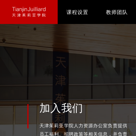
跳
课程设置
教师团队
转
到
主
要
内
容
加入我们
天津茱莉亚学院人力资源办公室负责提供
员工福利、招聘政策等相关信息，并负责