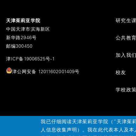
Footer
研究生
天津茱莉亚学院
Menu
中国天津市滨海新区
新华路2946号
公共教
邮编300450
加入我
津ICP备19006525号-1
津公网安备 12011602001409号
校友
学校政
我已仔细阅读天津茱莉亚学院（“天津茱
人信息收集声明）。我在此代表本人及本