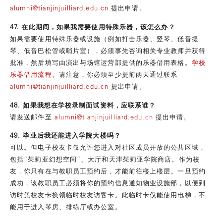
alumni@tianjinjuilliard.edu.cn
提出申请。
47. 在此期间，如果我需要使用特殊乐器，该怎么办？
如果需要使用特殊乐器或设施（例如打击乐器、竖琴、低音提
琴、低音巴松管或哨片室），必须事先咨询相关专业教师并获得
批准，然后填写由演出与场馆运营部提供的乐器借用表格。
学校
乐器借用流程。
请注意，你必须至少提前两天通过联系
alumni@tianjinjuilliard.edu.cn
提出申请。
48. 如果我想在学校录制面试资料，应联系谁？
请发送邮件至
alumni@tianjinjuilliard.edu.cn
提出申请。
49. 毕业后我还能进入学院大楼吗？
可以。但电子校友卡仅允许您进入对社区成员开放的公共区域，
包括“茱莉亚幻想空间”、大厅和天津茱莉亚学院商店。作为校
友，你只有在与教职员工预约后，才能前往楼上楼层。一旦预约
成功，该教职员工必须将你的预约信息通知物业设施部，以便到
访时凭校友卡换领临时校友访客卡。此临时卡仅能使用电梯，不
能用于进入琴房、排练厅或办公室。