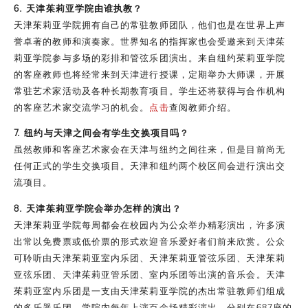
6. 天津茱莉亚学院由谁执教？
天津茱莉亚学院拥有自己的常驻教师团队，他们也是在世界上声
誉卓著的教师和演奏家。世界知名的指挥家也会受邀来到天津茱
莉亚学院参与多场的彩排和管弦乐团演出。来自纽约茱莉亚学院
的客座教师也将经常来到天津进行授课，定期举办大师课，开展
常驻艺术家活动及各种长期教育项目。学生还将获得与合作机构
的客座艺术家交流学习的机会。
点击
查阅教师介绍。
7. 纽约与天津之间会有学生交换项目吗？
虽然教师和客座艺术家会在天津与纽约之间往来，但是目前尚无
任何正式的学生交换项目。天津和纽约两个校区间会进行演出交
流项目。
8. 天津茱莉亚学院会举办怎样的演出？
天津茱莉亚学院每周都会在校园内为公众举办精彩演出，许多演
出常以免费票或低价票的形式欢迎音乐爱好者们前来欣赏。公众
可聆听由天津茱莉亚室内乐团、天津茱莉亚管弦乐团、天津茱莉
亚弦乐团、天津茱莉亚管乐团、室内乐团等出演的音乐会。天津
茱莉亚室内乐团是一支由天津茱莉亚学院的杰出常驻教师们组成
的多乐器乐团。学院内每年上演百余场精彩演出，分别在687座的