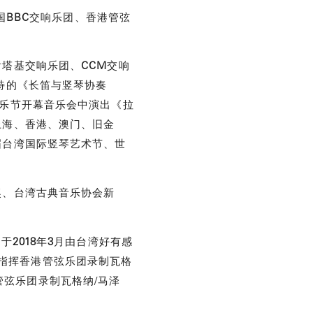
国
BBC
交响乐团、香港管弦
肯塔基交响乐团、
CCM
交响
特的《长笛与竖琴协奏
乐节开幕音乐会中演出《拉
上海、香港、澳门、旧金
届台湾国际竖琴艺术节、世
奖、台湾古典音乐协会新
，于
2018
年
3
月由台湾好有感
n 指挥香港管弦乐团录制瓦格
院管弦乐团录制瓦格纳/马泽