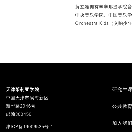
黄立雅拥有辛辛那提学院
中央音乐学院、中国音乐
Orchestra Kid
Footer
研究生
天津茱莉亚学院
Menu
中国天津市滨海新区
新华路2946号
公共教
邮编300450
加入我
津ICP备19006525号-1