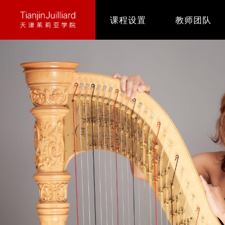
跳
课程设置
教师团队
转
到
主
要
内
容