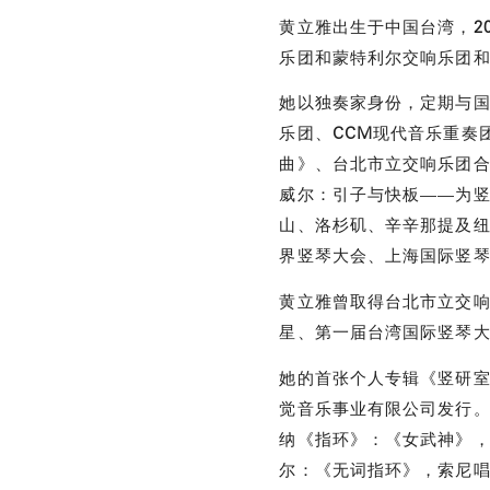
黄立雅出生于中国台湾，
2
乐团和蒙特利尔交响乐团
她以独奏家身份，定期与
乐团、
CCM
现代音乐重奏
曲》、台北市立交响乐团
威尔：引子与快板——为
山、洛杉矶、辛辛那提及
界竖琴大会、上海国际竖
黄立雅曾取得台北市立交
星、第一届台湾国际竖琴
她的首张个人专辑《竖研室
觉音乐事业有限公司发行。其
纳《指环》：《女武神》，拿
尔：《无词指环》，索尼唱片