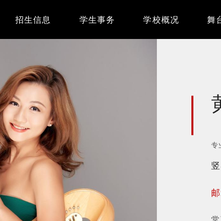
Main
招生信息
学生事务
学校概况
舞
navigation
专
竖
邮
常