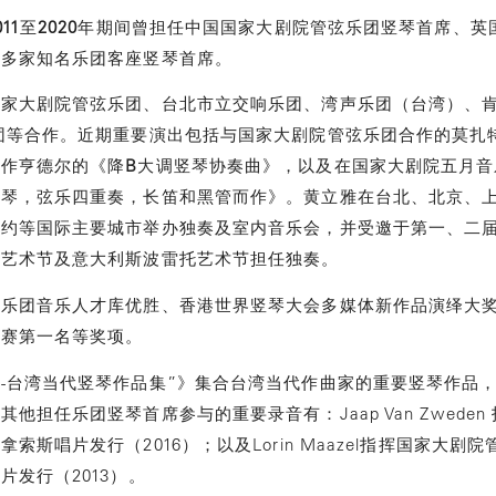
011
至
2020
年期间曾担任中国国家大剧院管弦乐团竖琴首席、英
和多家知名乐团客座竖琴首席。
国家大剧院管弦乐团、台北市立交响乐团、湾声乐团（台湾）、
团等合作。近期重要演出包括与国家大剧院管弦乐团合作的莫扎
合作亨德尔的《降
B
大调竖琴协奏曲》，以及在国家大剧院五月音
竖琴，弦乐四重奏，长笛和黑管而作》。黄立雅在台北、北京、
纽约等国际主要城市举办独奏及室内音乐会，并受邀于第一、二
琴艺术节及意大利斯波雷托艺术节担任独奏。
响乐团音乐人才库优胜、香港世界竖琴大会多媒体新作品演绎大
大赛第一名等奖项。
-台湾当代竖琴作品集”》集合台湾当代作曲家的重要竖琴作品
他担任乐团竖琴首席参与的重要录音有：Jaap Van Zwede
索斯唱片发行（2016）；以及Lorin Maazel指挥国家大剧
发行（2013）。