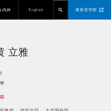
台内外
English
茱莉亚学院
黄
立雅
业
琴
箱
驻教师
研究生院
大学预科部