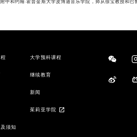
附中和约翰·霍普金斯大学皮博迪音乐学院，师从徐宝教授和巴
课程
大学预科课程
Social
育
继续教育
们
新闻
茱莉亚学院
策及须知