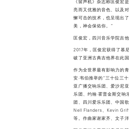
《留声机》杂志称匡俊宏是
亮而又优雅的音色、以及对
懈可击的技术，也呈现出了
美，神会保佑你。”
匡俊宏，四川音乐学院吉
2017年，匡俊宏获得了
破了亚洲古典吉他界在此国
作为全世界最有影响力的
安·韦伯推举的“三十位三
亚广播交响乐团、爱沙尼
乐团、约翰·霍普金斯交响
团、四川爱乐乐团、中国歌舞剧院交
Nell Flanders、K
等。作曲家谢家齐、文子