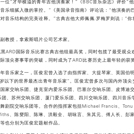
一位“才华横溢的青年吉他演奏家！”《BBC音乐杂志》评价“
音乐细腻入微的掌控。”《美国录音指南》评论说：“他演奏的
对音乐结构的完美诠释。”古典吉他大师佩佩·罗梅罗则说：“你
他副教授，拿索斯唱片公司艺术家。
慕尼黑ARD国际音乐比赛古典吉他组最高奖，同时包揽了最受观
际顶尖赛事零的突破，同时成为了ARD比赛历史上最年轻的获
青年音乐家之一，匡俊宏曾入选了由指挥家、大提琴家、英国伯
十岁以下的世界最杰出青年音乐家”。匡俊宏曾多次与国内外顶
亚国家交响乐团、捷克室内爱乐乐团、巴塞尔交响乐团、皮博迪
乐团、苏州交响乐团、厦门爱乐乐团、四川交响乐团、四川音乐
响乐团等。合作的指挥家包括Michael Francis、Tonu Kalju
evin Griffiths、陈燮阳、陈琳、洪毅全、胡咏言、朱其元、傅人
洋等也分别为匡俊宏题献作品。