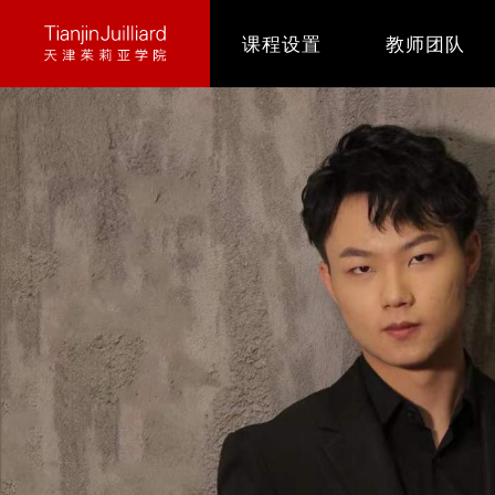
跳
课程设置
教师团队
转
到
主
要
内
容