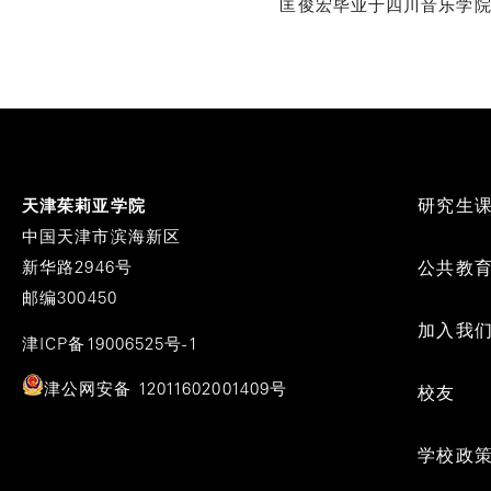
匡俊宏毕业于四川音乐学院
Footer
研究生
天津茱莉亚学院
Menu
中国天津市滨海新区
新华路2946号
公共教
邮编300450
加入我
津ICP备19006525号-1
津公网安备 12011602001409号
校友
学校政