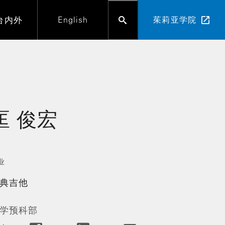
台内外
English
茱莉亚学院
匡
俊宏
业
典吉他
学预科部