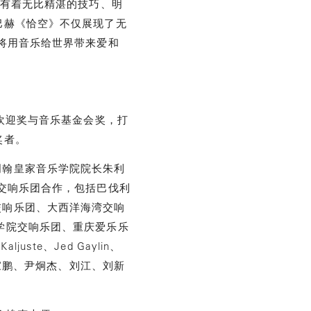
他有着无比精湛的技巧、明
巴赫《恰空》不仅展现了无
将用音乐给世界带来爱和
众欢迎奖与音乐基金会奖，打
奖者。
明翰皇家音乐学院院长朱利
尖交响乐团合作，包括巴伐利
交响乐团、大西洋海湾交响
学院交响乐团、重庆爱乐乐
ste、Jed Gaylin、
长、彭家鹏、尹炯杰、刘江、刘新