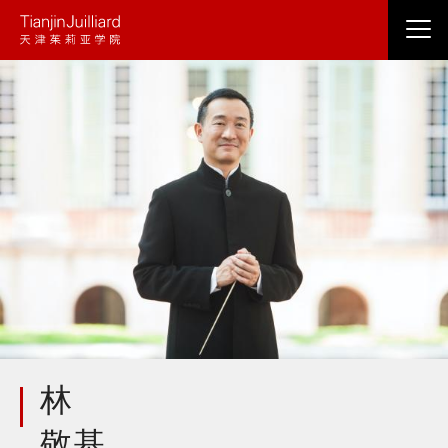
跳
转
到
主
要
内
容
林
敬基