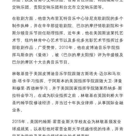
交响乐团、贵阳交响乐团和台北市立交响乐团等。
在歌剧方面，他曾为布里瓦特音乐中心珍尼克歌剧院的多个
制作执棒，并在辛辛那提歌剧院、巴尔的摩抒情歌剧院和卡
斯尔顿音乐节担任助理指挥。近年来，他在美国斯波莱托艺
术节、纽约林肯中心艺术节以及多伦多光影艺术节指挥过多
部歌剧作品，广受赞誉。2010年，他在皮博迪音乐学院指
挥马斯奈的《曼侬》，被《巴尔的摩太阳报》评为华盛顿及
巴尔的摩区十大古典音乐节目。
林敬基曾于美国皮博迪音乐学院跟随古斯塔夫·迈尔和马坎
德·塔卡学习指挥、于阿斯本的美国指挥学院跟随大卫·津曼
和穆里·西德林学习，并于美国国家指挥学院随莱昂纳多·斯
拉特金学习。在成为职业指挥之前，林敬基在英国剑桥大学
圣约翰学院修读经济，并当过十年执业律师，从事国际金融
业务。
2015年，美国约翰斯·霍普金斯大学校友会为林敬基颁发全
球成就奖，以表彰他对霍普金斯大学优越传统的传承，并肯
定其为学校及其专业领域作出的卓越贡献。