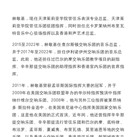
林敬基，现任天津茱莉亚学院管弦乐表演专业总监、天津茱
莉亚学院管弦乐团驻团指挥，同时担任北卡罗莱纳州布里瓦
特音乐中心驻场指挥以及香港和声艺术总监。
2015至2022年，林敬基任查尔斯顿交响乐团的音乐总监，
并于2017年至2022年，担任伊利诺伊州交响乐团的音乐总
监。此前，他还担任过巴尔的摩交响乐团教学项目的副指
挥、辛辛那提交响乐团的助理指挥和香港室内乐团的首席指
挥。
2011年，林敬基荣获孟菲斯国际指挥大赛的冠军，并于
2009年在美国交响乐团联盟举办的华尔特指挥预演中指挥
纳什维尔交响乐团。2008年，他与另外三位指挥被莱昂纳
多·斯拉特金选中，在美国肯尼迪中心指挥美国国家交响乐
团，这是他在美国的正式首演。近年间，他还曾指挥辛辛那
提交响乐团、辛辛那提流行管弦乐团和巴尔的摩、底特律、
布法罗、孟菲斯、夏威夷、布里瓦德、莫里迪恩等地的交响
乐团，以及香港小交响乐团、香港管弦乐团、韩国城南市立