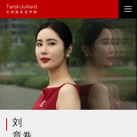
跳
转
到
主
要
内
容
刘
章卷