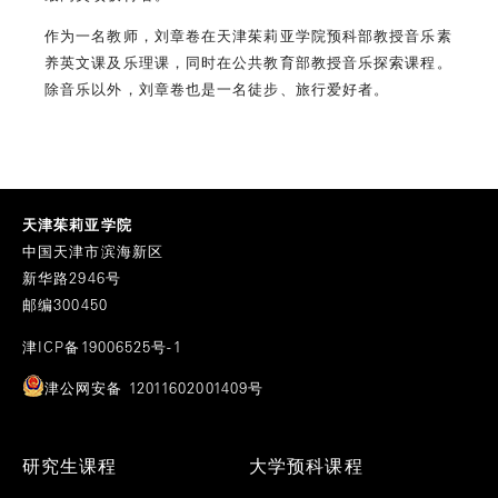
作为一名教师，刘章卷在天津茱莉亚学院预科部教授音乐素
养英文课及乐理课，同时在公共教育部教授音乐探索课程。
除音乐以外，刘章卷也是一名徒步、旅行爱好者。
天津茱莉亚学院
中国天津市滨海新区
新华路2946号
邮编300450
津ICP备19006525号-1
津公网安备 12011602001409号
Footer
研究生课程
大学预科课程
Menu