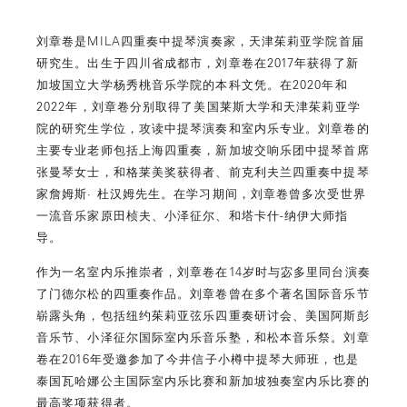
刘章卷是MILA四重奏中提琴演奏家，天津茱莉亚学院首届
研究生。出生于四川省成都市，刘章卷在2017年获得了新
加坡国立大学杨秀桃音乐学院的本科文凭。在2020年和
2022年，刘章卷分别取得了美国莱斯大学和天津茱莉亚学
院的研究生学位，攻读中提琴演奏和室内乐专业。刘章卷的
主要专业老师包括上海四重奏，新加坡交响乐团中提琴首席
张曼琴女士，和格莱美奖获得者、前克利夫兰四重奏中提琴
家詹姆斯· 杜汉姆先生。在学习期间，刘章卷曾多次受世界
一流音乐家原田桢夫、小泽征尔、和塔卡什-纳伊大师指
导。
作为一名室内乐推崇者，刘章卷在14岁时与宓多里同台演奏
了门德尔松的四重奏作品。刘章卷曾在多个著名国际音乐节
崭露头角，包括纽约茱莉亚弦乐四重奏研讨会、美国阿斯彭
音乐节、小泽征尔国际室内乐音乐塾，和松本音乐祭。刘章
卷在2016年受邀参加了今井信子小樽中提琴大师班，也是
泰国瓦哈娜公主国际室内乐比赛和新加坡独奏室内乐比赛的
最高奖项获得者。