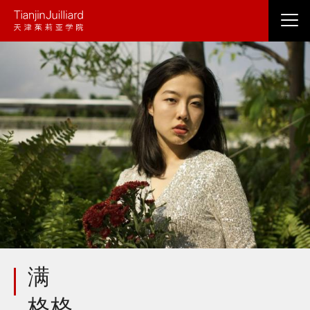
跳
转
到
主
要
内
容
满
格格