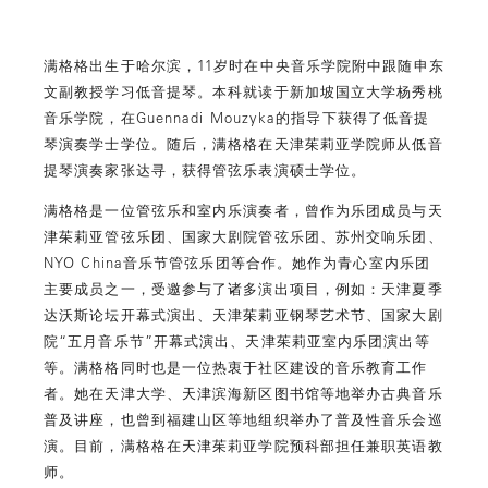
满格格出生于哈尔滨，11岁时在中央音乐学院附中跟随申东
文副教授学习低音提琴。本科就读于新加坡国立大学杨秀桃
音乐学院，在Guennadi Mouzyka的指导下获得了低音提
琴演奏学士学位。随后，满格格在天津茱莉亚学院师从低音
提琴演奏家张达寻，获得管弦乐表演硕士学位。
满格格是一位管弦乐和室内乐演奏者，曾作为乐团成员与天
津茱莉亚管弦乐团、国家大剧院管弦乐团、苏州交响乐团、
NYO China音乐节管弦乐团等合作。她作为青心室内乐团
主要成员之一，受邀参与了诸多演出项目，例如：天津夏季
达沃斯论坛开幕式演出、天津茱莉亚钢琴艺术节、国家大剧
院“五月音乐节”开幕式演出、天津茱莉亚室内乐团演出等
等。满格格同时也是一位热衷于社区建设的音乐教育工作
者。她在天津大学、天津滨海新区图书馆等地举办古典音乐
普及讲座，也曾到福建山区等地组织举办了普及性音乐会巡
演。目前，满格格在天津茱莉亚学院预科部担任兼职英语教
师。