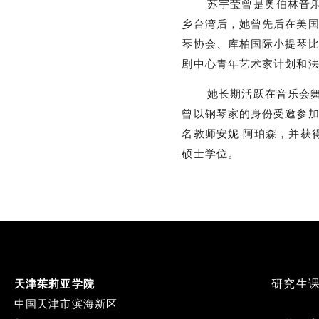
苏宇莹曾是奥伯林音乐学
乡台湾后，她曾先后在美
琴协会、库柏国际小提琴
剧中心青年艺术家计划和
她长期活跃在音乐会舞台
曾以钢琴家的身份受邀参加
名教师安妮·阿珀森，并获
硕士学位。
Footer
研究生
天津茱莉亚学院
Menu
中国天津市滨海新区