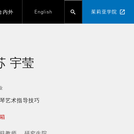
台内外
English
茱莉亚学院
苏
宇莹
业
琴艺术指导技巧
箱
驻教师
研究生院