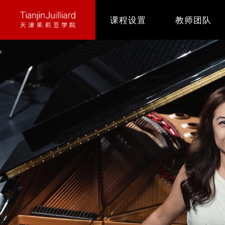
跳
课程设置
教师团队
转
到
主
要
内
容