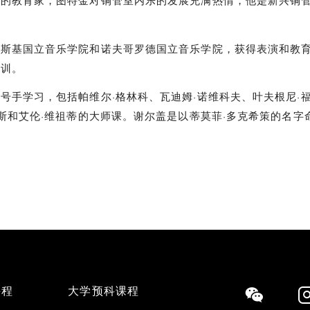
心的教育家，图特金对铜管室内乐的发展充满热情，他是新兴铜
。
夫斯基国立音乐学院和诺夫哥罗德国立音乐学院，获得表演和教
培训。
号手学习，包括帕维尔·格林科、瓦迪姆·诺维科夫、叶夫根尼·
布斯和艾伦·维祖蒂的大师课。谢尔盖是以蒂莫菲·多克希策的名
课程
大学预科课程
Social