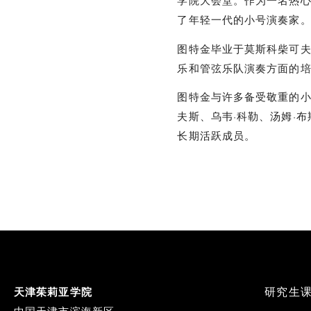
学院大会堂。作为一名热
了年轻一代的小号演奏家
图特金毕业于莫斯科柴可
乐和管弦乐队演奏方面的
图特金与许多备受敬重的小
夫斯、乌韦·科勒、汤姆·
长期活跃成员。
Footer
研究生
天津茱莉亚学院
Menu