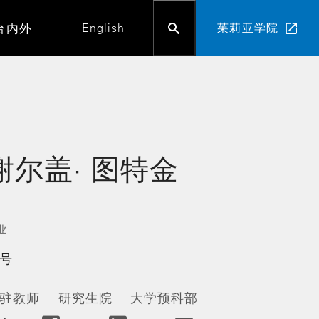
台内外
English
茱莉亚学院
谢尔盖·
图特金
业
号
驻教师
研究生院
大学预科部