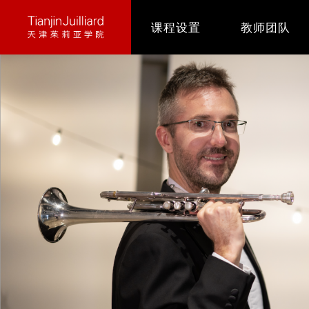
跳
课程设置
教师团队
转
到
主
要
内
容