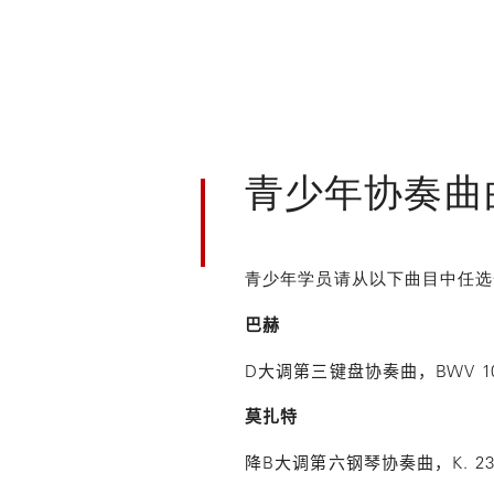
青少年协奏曲
青少年学员请从以下曲目中任
巴赫
D
BWV 1
大调第三键盘协奏曲，
莫扎特
B
K. 
降
大调第六钢琴协奏曲，