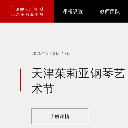
跳
课程设置
教师团队
转
到
主
要
内
容
2025年8月3日-17日
天津茱莉亚钢琴艺
术节
了解详情