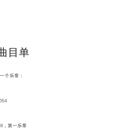
曲目单
选一个乐章：
054
238，第一乐章