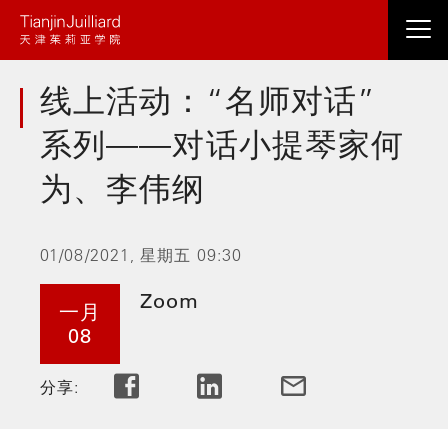
跳
转
到
线上活动：“名师对话”
主
要
系列——对话小提琴家何
内
容
为、李伟纲
01/08/2021, 星期五 09:30
Zoom
一月
08
分享: