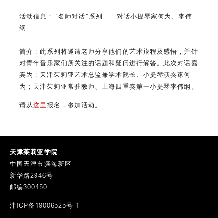
活动信息：“名师对话”系列——对话小提琴家何为、李伟
纲
简介：此系列将邀请老师分享他们的艺术旅程及感悟，并针
对青年音乐家们所关注的话题和疑问进行解答。此次对话嘉
宾为：天津茱莉亚艺术总监兼学术院长、小提琴演奏家何
为；天津茱莉亚常驻教师、上海四重奏第一小提琴李伟纲。
请从
这里
报名，参加活动。
天津茱莉亚学院
中国天津市滨海新区
新华路2946号
邮编300450
津ICP备19006525号-1