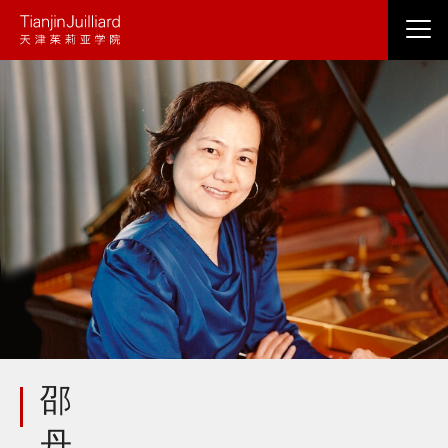
跳
转
到
主
要
内
容
邵
丹