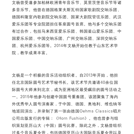
文杨曾受邀参加柏林欧洲青年音乐节、莫里茨堡音乐节等诸
多音乐节。他曾在德国格莱夫斯瓦特国家歌剧院交响乐团、
德国科隆室内歌剧院交响乐团、国家大剧院管弦乐团、武汉
爱乐乐团等专业院团担任客座圆号首席。他与多个交响乐团
有过合作，包括马来西亚爱乐乐团、韩国釜山爱乐乐团、中
国爱乐乐团、中国交响乐团、广州交响乐团、深圳交响乐
团、杭州爱乐乐团等。2014年文杨开始任教于山东艺术学
院，教学成果丰富。
文杨是一个积极的音乐活动组织者。自2013年开始，他担
任北京国际圆号艺术节秘书长。该艺术节共邀请40余位国
际圆号大师来到北京，成为亚洲地区最受瞩目的圆号活动之
一。2015年他参与创建中国圆号重奏团。该团聚集了海内
外优秀华人圆号演奏家，于中国、德国、奥地利、维也纳等
地巡回演出，并录制了第一张由德国Oehms Classics唱片
公司出版发行的专辑：《Horn Fushion》。他也曾参与组
织策划亚历山大（中国）圆号比赛。除此之外，文杨曾组织
过多个音乐夏令营，包括德国亚历山大国际音乐夏令营以及