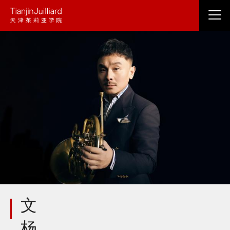
跳
转
到
主
要
内
容
文
杨