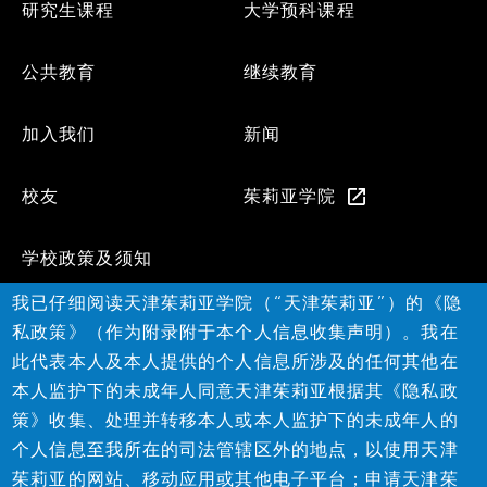
Footer
研究生课程
大学预科课程
Menu
公共教育
继续教育
加入我们
新闻
校友
茱莉亚学院
学校政策及须知
我已仔细阅读天津茱莉亚学院（“天津茱莉亚”）的《隐
Social
私政策》（作为附录附于本个人信息收集声明）。我在
此代表本人及本人提供的个人信息所涉及的任何其他在
本人监护下的未成年人同意天津茱莉亚根据其《隐私政
策》收集、处理并转移本人或本人监护下的未成年人的
个人信息至我所在的司法管辖区外的地点，以使用天津
茱莉亚的网站、移动应用或其他电子平台；申请天津茱