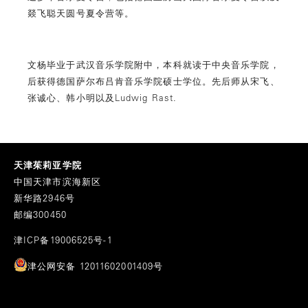
燚飞聪天圆号夏令营等。
文杨毕业于武汉音乐学院附中，本科就读于中央音乐学院，
后获得德国萨尔布吕肯音乐学院硕士学位。先后师从宋飞、
张诚心、韩小明以及Ludwig Rast.
天津茱莉亚学院
中国天津市滨海新区
新华路2946号
邮编300450
津ICP备19006525号-1
津公网安备 12011602001409号