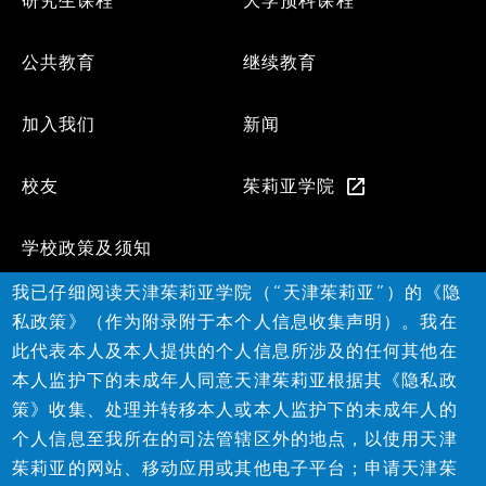
Footer
研究生课程
大学预科课程
Menu
公共教育
继续教育
加入我们
新闻
校友
茱莉亚学院
学校政策及须知
我已仔细阅读天津茱莉亚学院（“天津茱莉亚”）的《隐
Social
私政策》（作为附录附于本个人信息收集声明）。我在
此代表本人及本人提供的个人信息所涉及的任何其他在
本人监护下的未成年人同意天津茱莉亚根据其《隐私政
策》收集、处理并转移本人或本人监护下的未成年人的
个人信息至我所在的司法管辖区外的地点，以使用天津
茱莉亚的网站、移动应用或其他电子平台；申请天津茱