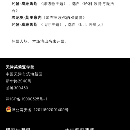
约翰·威廉姆斯
《海德薇主题》，选自《哈利·波特与魔法
石》
埃尼奥·莫里康内
《加布里埃尔的双簧管》
约翰·威廉姆斯
《飞行主题》，选自《E.T. 外星人》
凭票入场。本场演出尚未开票。
天津茱莉亚学院
中国天津市滨海新区
新华路2946号
邮编300450
津ICP备19006525号-1
津公网安备 12011602001409号