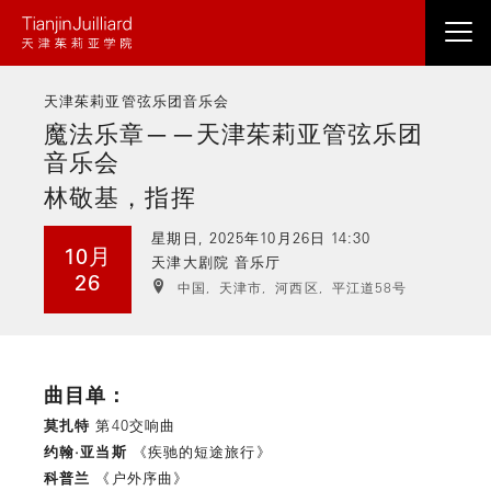
跳
转
到
天津茱莉亚管弦乐团音乐会
主
魔法乐章——天津茱莉亚管弦乐团
要
音乐会
内
容
林敬基，指挥
星期日, 2025年10月26日 14:30
10月
天津大剧院 音乐厅
26
中国,
天津市,
河西区,
平江道58号
曲目单：
莫扎特
第40交响曲
约翰·亚当斯
《疾驰的短途旅行》
科普兰
《户外序曲》