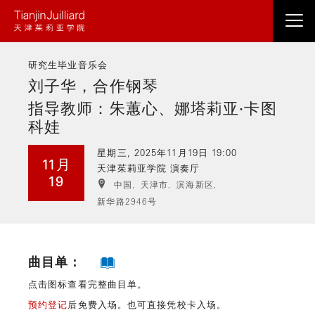
跳
转
到
研究生毕业音乐会
主
刘子华，合作钢琴
要
内
指导教师：朱蕙心、娜塔莉亚·卡图
容
科娃
星期三, 2025年11月19日 19:00
11月
天津茱莉亚学院 演奏厅
19
中国,
天津市,
滨海新区,
新华路2946号
曲目单：
点击图标查看完整曲目单。
预约登记
后免费入场。也可直接凭校卡入场。