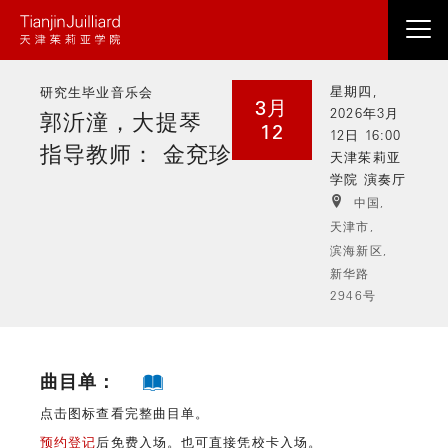
跳
转
到
星期四,
研究生毕业音乐会
主
3月
2026年3月
郭沂潼，大提琴
要
12
12日 16:00
内
指导教师： 金兗珍
天津茱莉亚
容
学院 演奏厅
中国,
天津市,
滨海新区,
新华路
2946号
曲目单：
点击图标查看完整曲目单。
预约登记
后免费入场。也可直接凭校卡入场。