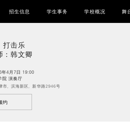
Main
招生信息
学生事务
学校概况
舞
navigation
会
，打击乐
师：韩文卿
6年4月7日 19:00
学院 演奏厅
津市,
滨海新区,
新华路2946号
预约