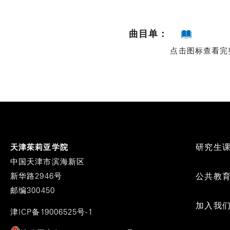
曲目单：
点击图标查看完
Footer
研究生
天津茱莉亚学院
Menu
中国天津市滨海新区
新华路2946号
公共教
邮编300450
加入我
津ICP备19006525号-1