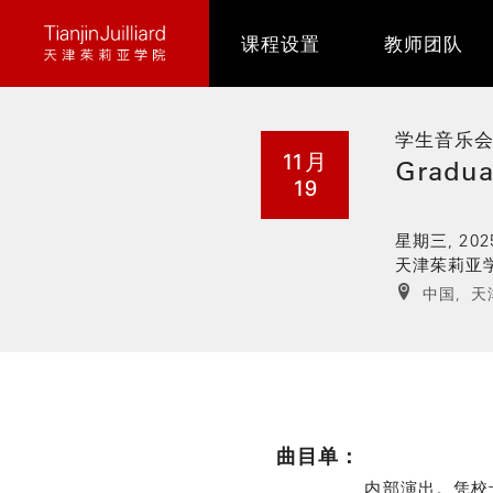
跳
课程设置
教师团队
转
到
主
要
学生音乐
11月
内
Gradua
19
容
星期三, 202
天津茱莉亚
中国,
天
曲目单：
内部演出。凭校