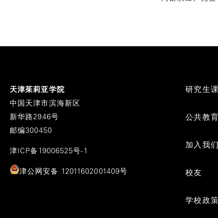
Footer
研究生
天津茱莉亚学院
Menu
中国天津市滨海新区
新华路2946号
公共教
邮编300450
加入我
津ICP备19006525号-1
津公网安备 12011602001409号
校友
学校政